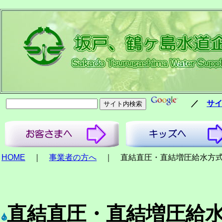
／
サ
HOME
｜
事業者の方へ
｜ 直結直圧・直結増圧給水方
直結直圧・直結増圧給