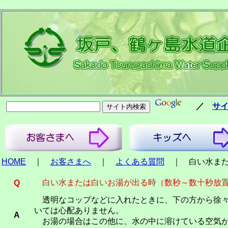
／
サ
HOME
｜
お客さまへ
｜
よくある質問
｜ 白い水また
白い水または白いお湯が出る時（数秒～数十秒放置
Q
透明なコップなどに入れたときに、下の方から徐々
いては心配ありません。
A
お湯の場合はこの他に、水の中に溶けている空気が